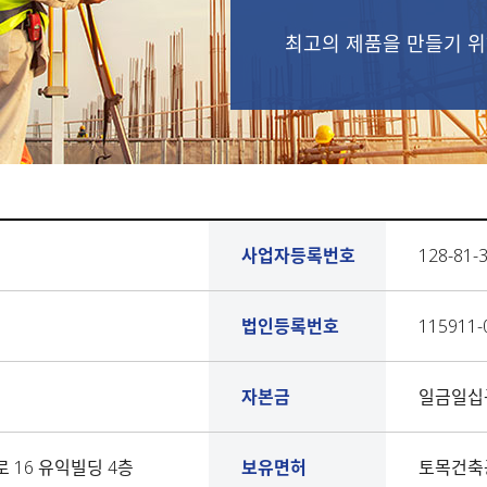
최고의 제품을 만들기 위
사업자등록번호
128-81-
법인등록번호
115911-
자본금
일금일십구억
 16 유익빌딩 4층
보유면허
토목건축공사