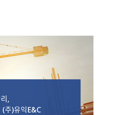
리,
(주)유익E&C